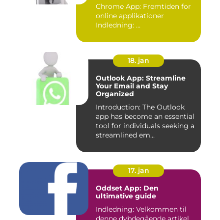
Chrome App: Fremtiden for
online applikationer
Indledning: ...
18. jan
Outlook App: Streamline
Your Email and Stay
Organized
Introduction: The Outlook
app has become an essential
tool for individuals seeking a
streamlined em...
17. jan
Oddset App: Den
ultimative guide
Indledning: Velkommen til
denne dybdegående artikel