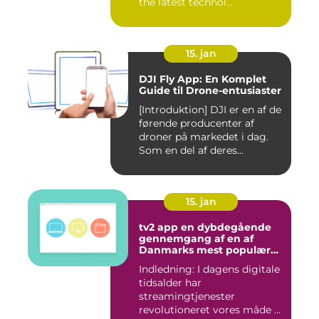
the latest technol...
15. jan
DJI Fly App: En Komplet
Guide til Drone-entusiaster
[Introduktion] DJI er en af de
førende producenter af
droner på markedet i dag.
Som en del af deres...
15. jan
tv2 app en dybdegående
gennemgang af en af
Danmarks mest populære
streamingtjenester
Indledning: I dagens digitale
tidsalder har
streamingtjenester
revolutioneret vores måde at