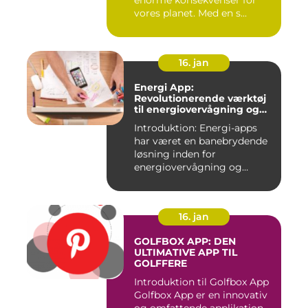
enorme konsekvenser for
vores planet. Med en s...
16. jan
Energi App:
Revolutionerende værktøj
til energiovervågning og
ressourcestyring
Introduktion: Energi-apps
har været en banebrydende
løsning inden for
energiovervågning og
ressource...
16. jan
GOLFBOX APP: DEN
ULTIMATIVE APP TIL
GOLFFERE
Introduktion til Golfbox App
Golfbox App er en innovativ