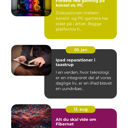
Fordele ved gaming på
konsol vs. PC
Diskussionen mellem
konsol- og PC-gamere har
stået på i årtier. Begge
platforme ti...
05. jan
Ipad reparationer i
taastrup
I en verden, hvor teknologi
er en integreret del af vores
daglige liv, er en iPad blevet
en uundv&ae...
13. aug
Alt du skal vide om
Fibernet