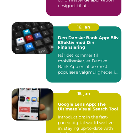
og omfattende applikation
designet til at ...
16. jan
Den Danske Bank App: Bliv
Effektiv med Din
Finansiering
Når det kommer til
mobilbanker, er Danske
Bank App en af de mest
populære valgmuligheder i
Danmark. ...
15. jan
Google Lens App: The
Ultimate Visual Search Tool
Introduction: In the fast-
paced digital world we live
in, staying up-to-date with