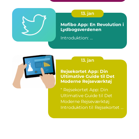
13. jan
Mofibo App: En Revolution i
Lydbogsverdenen
Introduktion: ...
13. jan
Rejsekortet App: Din
Ultimative Guide til Det
Moderne Rejseværktøj
" Rejsekortet App: Din
Ultimative Guide til Det
Moderne Rejseværktøj
Introduktion til Rejsekortet ...