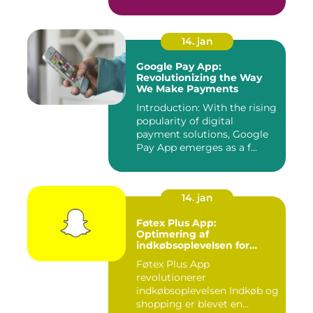
se tv på...
14. jan
Google Pay App:
Revolutionizing the Way
We Make Payments
Introduction: With the rising
popularity of digital
payment solutions, Google
Pay App emerges as a f...
14. jan
Føtex Plus App:
Optimering af
indkøbsoplevelsen for
moderne forbrugere
Føtex Plus App
revolutionerer
indkøbsoplevelsen Indkøb og
shopping er blevet en