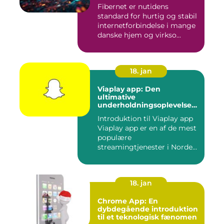
Fibernet er nutidens
standard for hurtig og stabil
internetforbindelse i mange
danske hjem og virkso...
18. jan
Viaplay app: Den
ultimative
underholdningsoplevelse
til tech-entusiaster
Introduktion til Viaplay app
Viaplay app er en af de mest
populære
streamingtjenester i Norden
og t...
18. jan
Chrome App: En
dybdegående introduktion
til et teknologisk fænomen