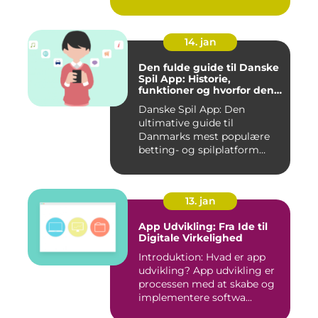
integreret del af v...
14. jan
Den fulde guide til Danske
Spil App: Historie,
funktioner og hvorfor den
er værd at prøve
Danske Spil App: Den
ultimative guide til
Danmarks mest populære
betting- og spilplatform
Hvad er ...
13. jan
App Udvikling: Fra Ide til
Digitale Virkelighed
Introduktion: Hvad er app
udvikling? App udvikling er
processen med at skabe og
implementere softwa...