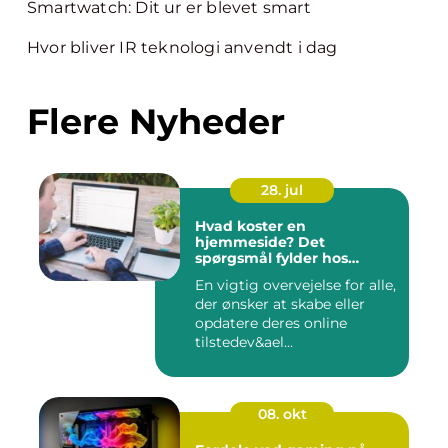
Smartwatch: Dit ur er blevet smart
Hvor bliver IR teknologi anvendt i dag
Flere Nyheder
28. jul
Hvad koster en
hjemmeside? Det
spørgsmål fylder hos
mange
En vigtig overvejelse for alle,
der ønsker at skabe eller
opdatere deres online
tilstedev&ael...
08. okt