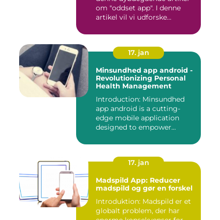
om "oddset app". I denne
artikel vil vi udforske...
17. jan
Minsundhed app android -
Revolutionizing Personal
Health Management
Introduction: Minsundhed
app android is a cutting-
edge mobile application
designed to empower
indivi...
17. jan
Madspild App: Reducer
madspild og gør en forskel
Introduktion: Madspild er et
globalt problem, der har