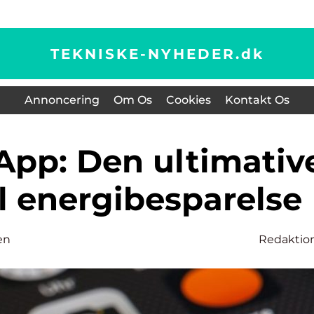
TEKNISKE-NYHEDER.
dk
Annoncering
Om Os
Cookies
Kontakt Os
il energibesparelse
en
Redaktio