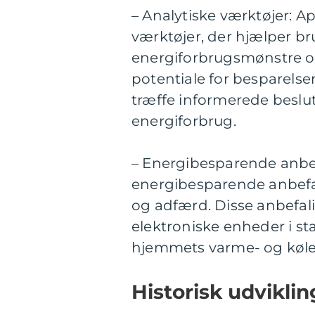
– Analytiske værktøjer: A
værktøjer, der hjælper b
energiforbrugsmønstre og
potentiale for besparelse
træffe informerede beslu
energiforbrug.
– Energibesparende anbef
energibesparende anbefa
og adfærd. Disse anbefali
elektroniske enheder i st
hjemmets varme- og køle
Historisk udviklin