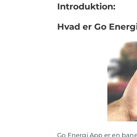
Introduktion:
Hvad er Go Energ
Go Energi App er en baneb