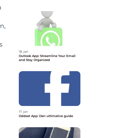
n
n,
s
18. jan
Outlook App: Streamline Your Email
and Stay Organized
17. jan
Oddset App: Den ultimative guide