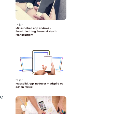
17. jan
Minsundhed app android -
Revolutionizing Personal Health
Management
17. jan
Madspild App: Reducer madspild og
gør en forskel
ve