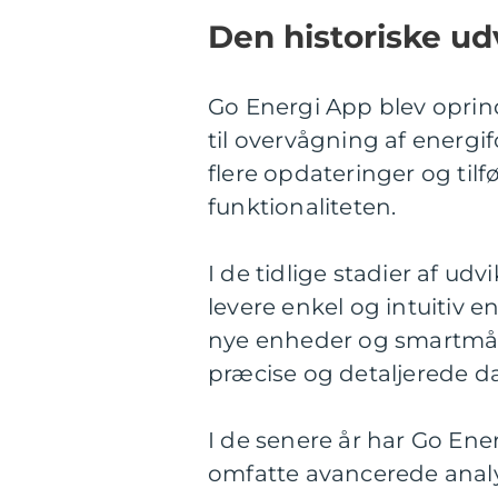
Den historiske ud
Go Energi App blev oprind
til overvågning af energ
flere opdateringer og tilf
funktionaliteten.
I de tidlige stadier af u
levere enkel og intuitiv 
nye enheder og smartmåle
præcise og detaljerede d
I de senere år har Go Ener
omfatte avancerede anal