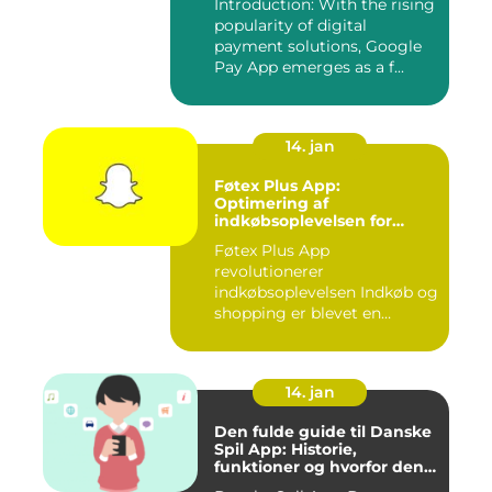
Introduction: With the rising
popularity of digital
payment solutions, Google
Pay App emerges as a f...
14. jan
Føtex Plus App:
Optimering af
indkøbsoplevelsen for
moderne forbrugere
Føtex Plus App
revolutionerer
indkøbsoplevelsen Indkøb og
shopping er blevet en
integreret del af v...
14. jan
Den fulde guide til Danske
Spil App: Historie,
funktioner og hvorfor den
er værd at prøve