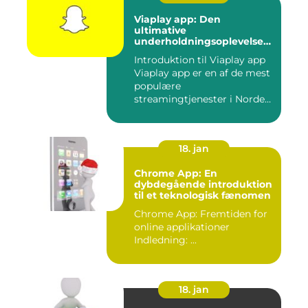
Viaplay app: Den
ultimative
underholdningsoplevelse
til tech-entusiaster
Introduktion til Viaplay app
Viaplay app er en af de mest
populære
streamingtjenester i Norden
og t...
18. jan
Chrome App: En
dybdegående introduktion
til et teknologisk fænomen
Chrome App: Fremtiden for
online applikationer
Indledning: ...
18. jan