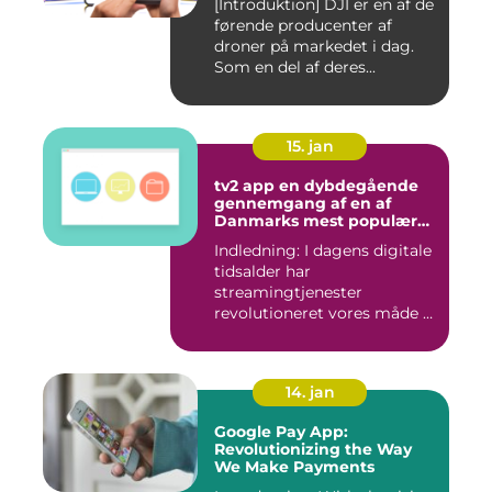
[Introduktion] DJI er en af de
førende producenter af
droner på markedet i dag.
Som en del af deres...
15. jan
tv2 app en dybdegående
gennemgang af en af
Danmarks mest populære
streamingtjenester
Indledning: I dagens digitale
tidsalder har
streamingtjenester
revolutioneret vores måde at
se tv på...
14. jan
Google Pay App:
Revolutionizing the Way
We Make Payments