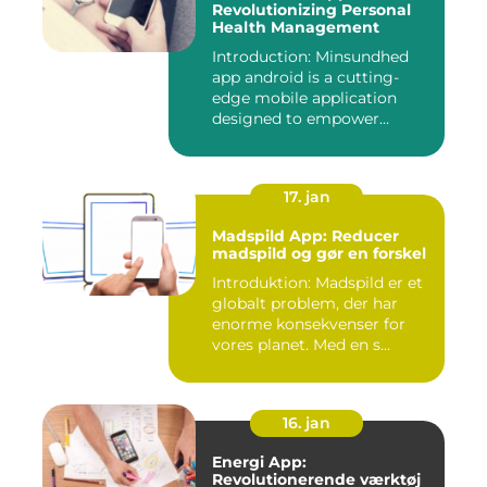
Revolutionizing Personal
Health Management
Introduction: Minsundhed
app android is a cutting-
edge mobile application
designed to empower
indivi...
17. jan
Madspild App: Reducer
madspild og gør en forskel
Introduktion: Madspild er et
globalt problem, der har
enorme konsekvenser for
vores planet. Med en s...
16. jan
Energi App:
Revolutionerende værktøj