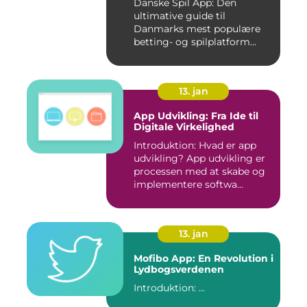
Danske Spil App: Den
ultimative guide til
Danmarks mest populære
betting- og spilplatform
Hvad er ...
13. jan
App Udvikling: Fra Ide til
Digitale Virkelighed
Introduktion: Hvad er app
udvikling? App udvikling er
processen med at skabe og
implementere softwa...
13. jan
Mofibo App: En Revolution i
Lydbogsverdenen
Introduktion: ...