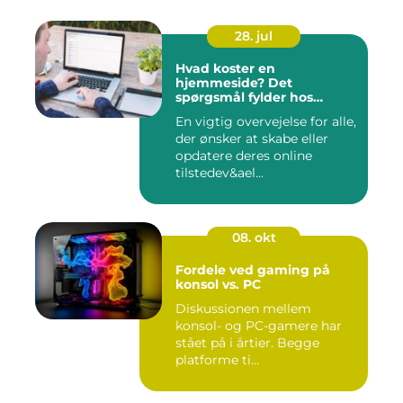
28. jul
Hvad koster en
hjemmeside? Det
spørgsmål fylder hos
mange
En vigtig overvejelse for alle,
der ønsker at skabe eller
opdatere deres online
tilstedev&ael...
08. okt
Fordele ved gaming på
konsol vs. PC
Diskussionen mellem
konsol- og PC-gamere har
stået på i årtier. Begge
platforme ti...