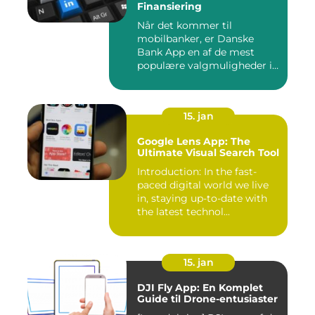
Finansiering
Når det kommer til
mobilbanker, er Danske
Bank App en af de mest
populære valgmuligheder i
Danmark. ...
15. jan
Google Lens App: The
Ultimate Visual Search Tool
Introduction: In the fast-
paced digital world we live
in, staying up-to-date with
the latest technol...
15. jan
DJI Fly App: En Komplet
Guide til Drone-entusiaster