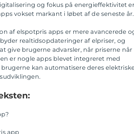
talisering og fokus på energieffektivitet e
apps vokset markant i løbet af de seneste år.
n af elspotpris apps er mere avancerede o
ilbyder realtidsopdateringer af elpriser, og
 at give brugerne advarsler, når priserne når
en er nogle apps blevet integreret med
brugerne kan automatisere deres elektrisk
isudviklingen.
eksten:
pp?
ris app