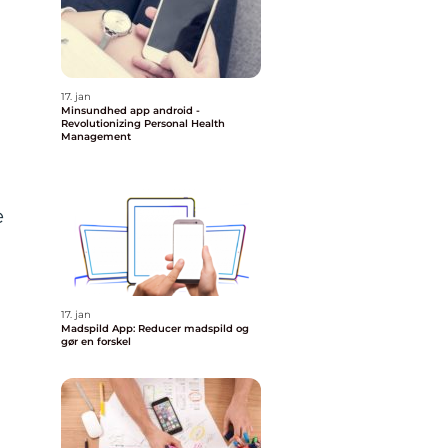
17. jan
Minsundhed app android -
Revolutionizing Personal Health
Management
e
17. jan
Madspild App: Reducer madspild og
gør en forskel