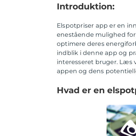
Introduktion:
Elspotpriser app er en in
enestående mulighed for 
optimere deres energifor
indblik i denne app og pr
interesseret bruger. Læs 
appen og dens potentielle
Hvad er en elspot