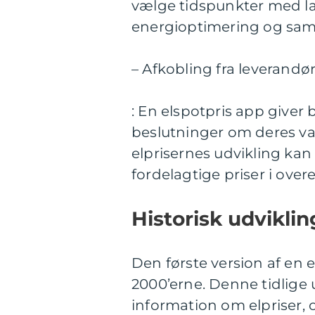
vælge tidspunkter med la
energioptimering og samt
– Afkobling fra leverandø
: En elspotpris app giver
beslutninger om deres val
elprisernes udvikling kan
fordelagtige priser i ov
Historisk udviklin
Den første version af en 
2000’erne. Denne tidlig
information om elpriser, 