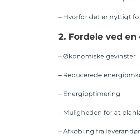
– Hvorfor det er nyttigt f
2. Fordele ved en
– Økonomiske gevinster
– Reducerede energiomkos
– Energioptimering
– Muligheden for at planl
– Afkobling fra leverandø