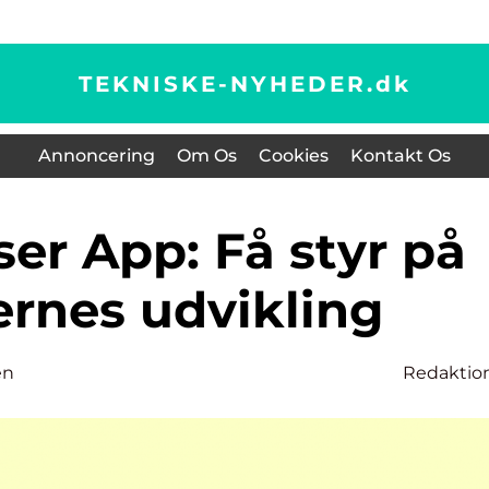
TEKNISKE-NYHEDER.
dk
Annoncering
Om Os
Cookies
Kontakt Os
ernes udvikling
en
Redaktio