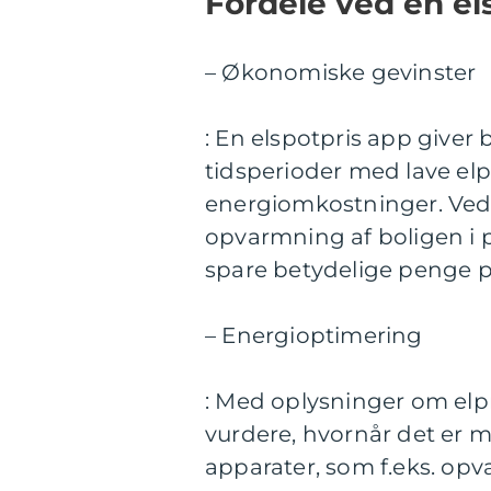
Fordele ved en el
– Økonomiske gevinster
: En elspotpris app giver 
tidsperioder med lave elp
energiomkostninger. Ved 
opvarmning af boligen i 
spare betydelige penge p
– Energioptimering
: Med oplysninger om elp
vurdere, hvornår det er 
apparater, som f.eks. opv