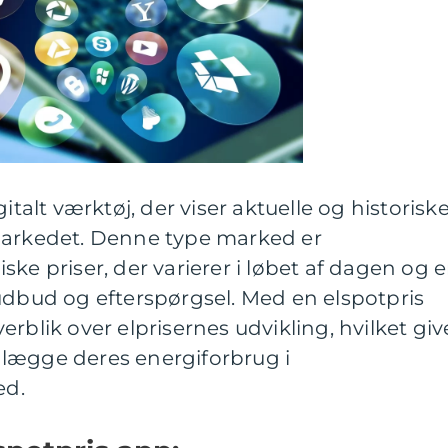
italt værktøj, der viser aktuelle og historisk
markedet. Denne type marked er
ke priser, der varierer i løbet af dagen og e
udbud og efterspørgsel. Med en elspotpris
rblik over elprisernes udvikling, hvilket giv
lægge deres energiforbrug i
ed.