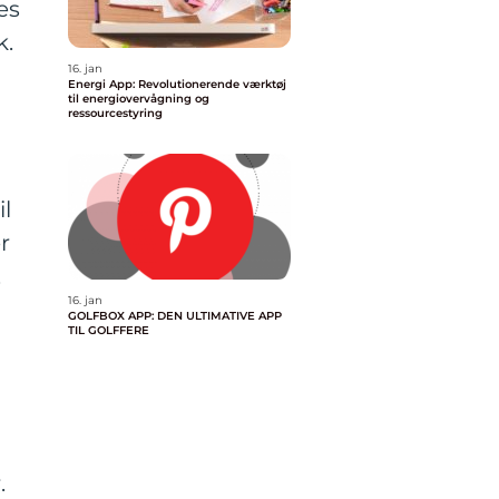
es
k.
16. jan
Energi App: Revolutionerende værktøj
til energiovervågning og
ressourcestyring
l
r
.
16. jan
GOLFBOX APP: DEN ULTIMATIVE APP
TIL GOLFFERE
.