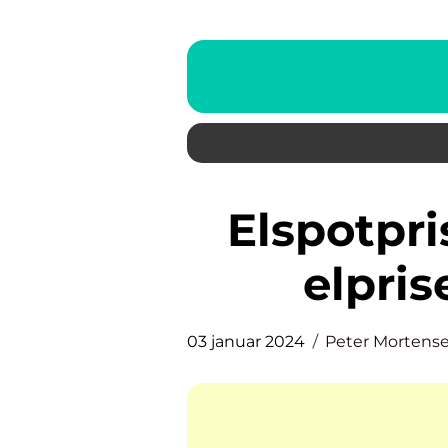
Elspotpriser App: Få styr på
elpris
03 januar 2024
Peter Mortens