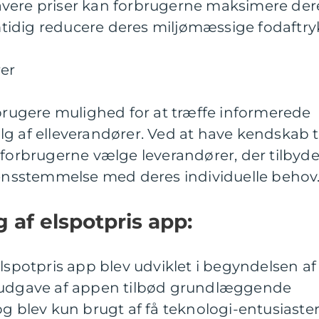
vere priser kan forbrugerne maksimere der
idig reducere deres miljømæssige fodaftry
rer
 brugere mulighed for at træffe informerede
g af elleverandører. Ved at have kendskab ti
 forbrugerne vælge leverandører, der tilbyde
erensstemmelse med deres individuelle behov
g af elspotpris app:
elspotpris app blev udviklet i begyndelsen af
e udgave af appen tilbød grundlæggende
og blev kun brugt af få teknologi-entusiaster