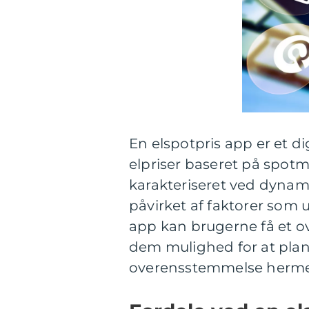
En elspotpris app er et dig
elpriser baseret på spot
karakteriseret ved dynamis
påvirket af faktorer som 
app kan brugerne få et ove
dem mulighed for at plan
overensstemmelse herm