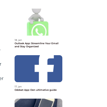
18. jan
Outlook App: Streamline Your Email
and Stay Organized
e
r
er
17. jan
Oddset App: Den ultimative guide