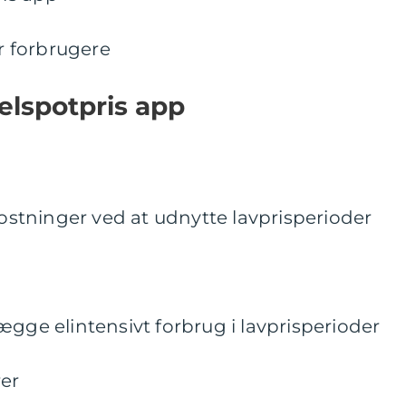
or forbrugere
 elspotpris app
tninger ved at udnytte lavprisperioder
ægge elintensivt forbrug i lavprisperioder
rer