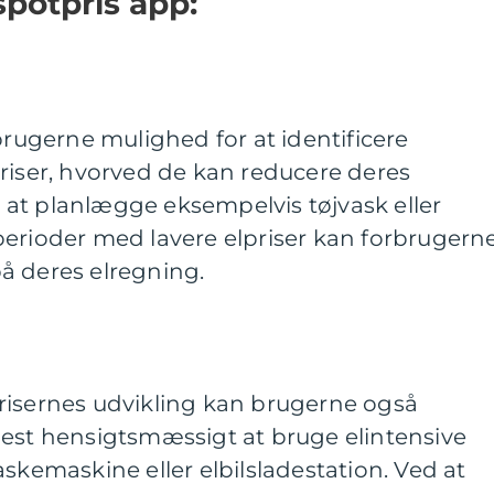
spotpris app:
brugerne mulighed for at identificere
riser, hvorved de kan reducere deres
at planlægge eksempelvis tøjvask eller
perioder med lavere elpriser kan forbrugern
å deres elregning.
risernes udvikling kan brugerne også
mest hensigtsmæssigt at bruge elintensive
askemaskine eller elbilsladestation. Ved at