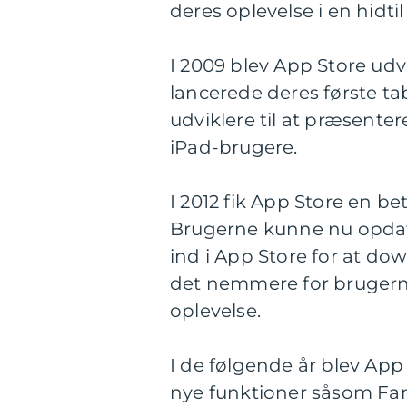
deres oplevelse i en hidtil
I 2009 blev App Store udv
lancerede deres første ta
udviklere til at præsente
iPad-brugere.
I 2012 fik App Store en b
Brugerne kunne nu opdat
ind i App Store for at d
det nemmere for brugerne
oplevelse.
I de følgende år blev App
nye funktioner såsom Fami