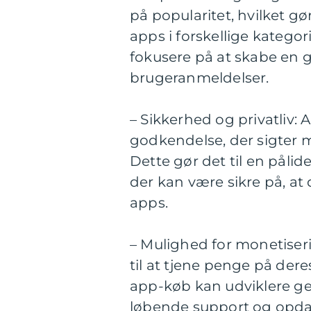
på popularitet, hvilket gø
apps i forskellige kategor
fokusere på at skabe en 
brugeranmeldelser.
– Sikkerhed og privatliv: 
godkendelse, der sigter m
Dette gør det til en pålid
der kan være sikre på, at
apps.
– Mulighed for monetiser
til at tjene penge på dere
app-køb kan udviklere g
løbende support og opdat