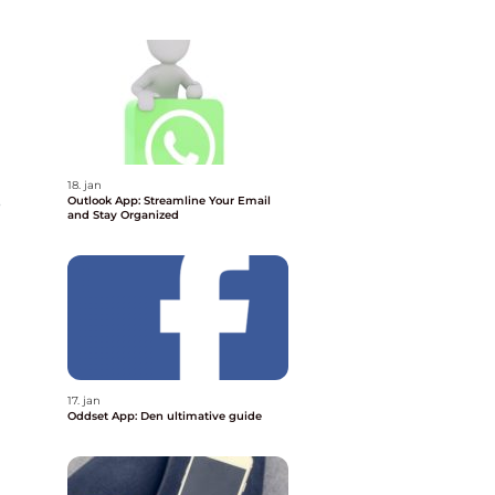
r
18. jan
e
Outlook App: Streamline Your Email
and Stay Organized
17. jan
Oddset App: Den ultimative guide