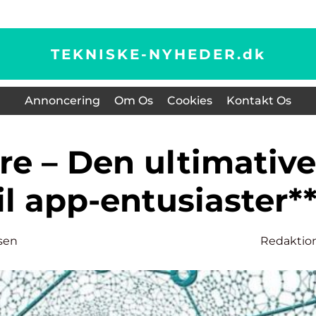
TEKNISKE-NYHEDER.
dk
Annoncering
Om Os
Cookies
Kontakt Os
re – Den ultimative
il app-entusiaster*
sen
Redaktio