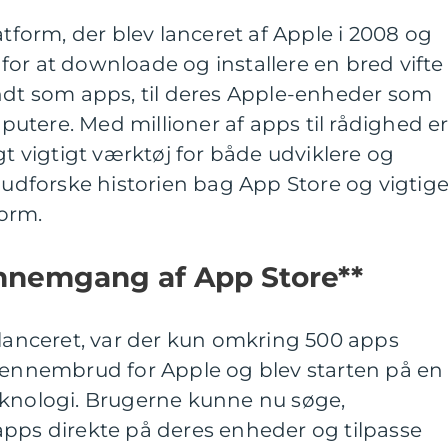
atform, der blev lanceret af Apple i 2008 og
or at downloade og installere en bred vifte
endt som apps, til deres Apple-enheder som
tere. Med millioner af apps til rådighed e
gt vigtigt værktøj for både udviklere og
l udforske historien bag App Store og vigtig
orm.
ennemgang af App Store**
 lanceret, var der kun omkring 500 apps
 gennembrud for Apple og blev starten på en
eknologi. Brugerne kunne nu søge,
apps direkte på deres enheder og tilpasse