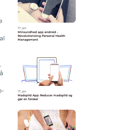
e
17. jan
Minsundhed app android -
Revolutionizing Personal Health
al
Management
.
gå
p-
17. jan
Madspild App: Reducer madspild og
gør en forskel