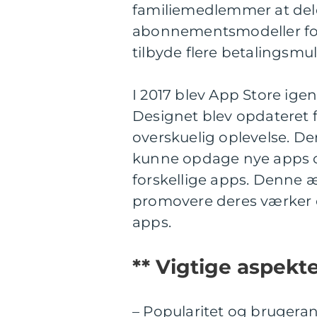
familiemedlemmer at dele
abonnementsmodeller for 
tilbyde flere betalingsmul
I 2017 blev App Store ige
Designet blev opdateret 
overskuelig oplevelse. Der
kunne opdage nye apps og
forskellige apps. Denne 
promovere deres værke
apps.
** Vigtige aspekt
– Popularitet og brugera