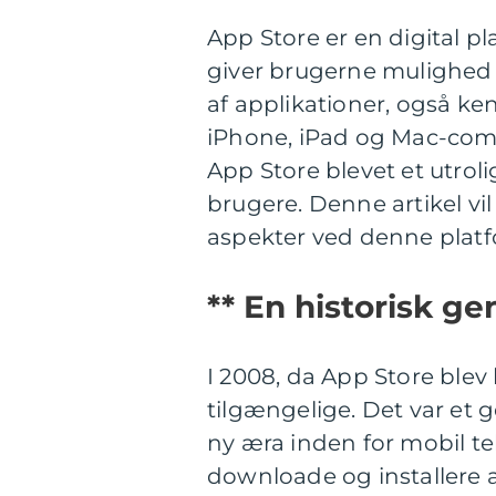
App Store er en digital pl
giver brugerne mulighed f
af applikationer, også k
iPhone, iPad og Mac-compu
App Store blevet et utroli
brugere. Denne artikel vi
aspekter ved denne platf
** En historisk g
I 2008, da App Store blev
tilgængelige. Det var et
ny æra inden for mobil t
downloade og installere 