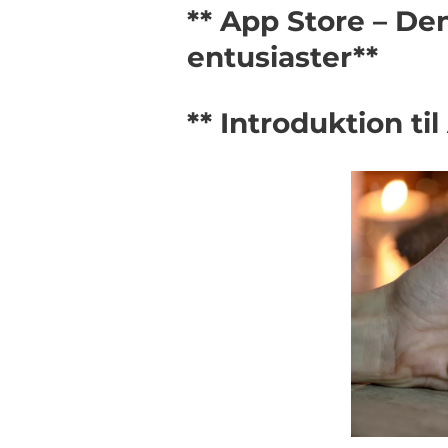
** App Store – Den
entusiaster**
** Introduktion ti