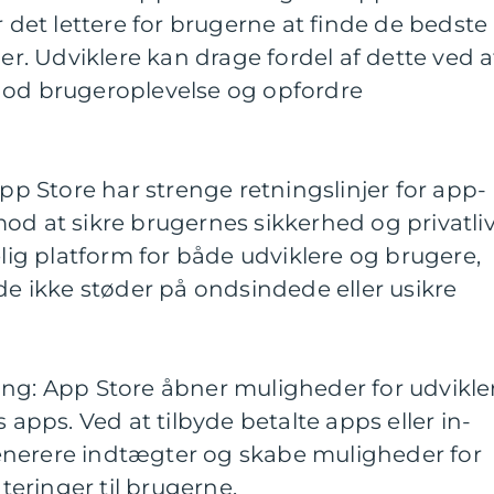
r det lettere for brugerne at finde de bedste
ier. Udviklere kan drage fordel af dette ved a
god brugeroplevelse og opfordre
App Store har strenge retningslinjer for app-
od at sikre brugernes sikkerhed og privatliv
elig platform for både udviklere og brugere,
 de ikke støder på ondsindede eller usikre
ing: App Store åbner muligheder for udvikle
s apps. Ved at tilbyde betalte apps eller in-
enerere indtægter og skabe muligheder for
eringer til brugerne.