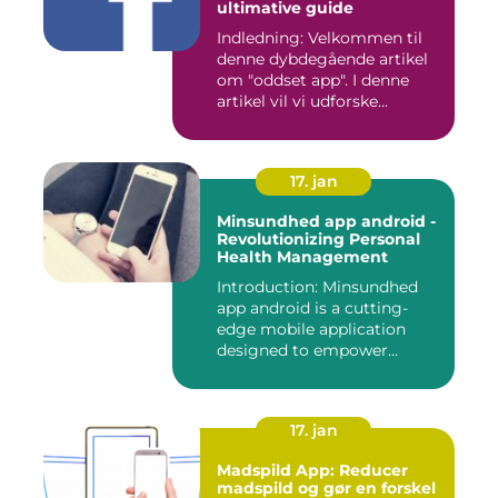
ultimative guide
Indledning: Velkommen til
denne dybdegående artikel
om "oddset app". I denne
artikel vil vi udforske...
17. jan
Minsundhed app android -
Revolutionizing Personal
Health Management
Introduction: Minsundhed
app android is a cutting-
edge mobile application
designed to empower
indivi...
17. jan
Madspild App: Reducer
madspild og gør en forskel