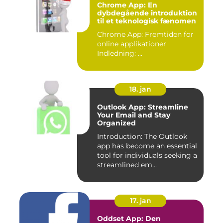
Chrome App: En
dybdegående introduktion
til et teknologisk fænomen
Chrome App: Fremtiden for
online applikationer
Indledning: ...
18. jan
Outlook App: Streamline
Your Email and Stay
Organized
Introduction: The Outlook
app has become an essential
tool for individuals seeking a
streamlined em...
17. jan
Oddset App: Den