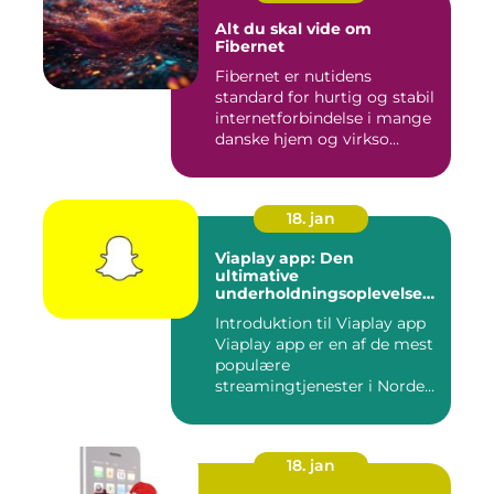
Alt du skal vide om
Fibernet
Fibernet er nutidens
standard for hurtig og stabil
internetforbindelse i mange
danske hjem og virkso...
18. jan
Viaplay app: Den
ultimative
underholdningsoplevelse
til tech-entusiaster
Introduktion til Viaplay app
Viaplay app er en af de mest
populære
streamingtjenester i Norden
og t...
18. jan