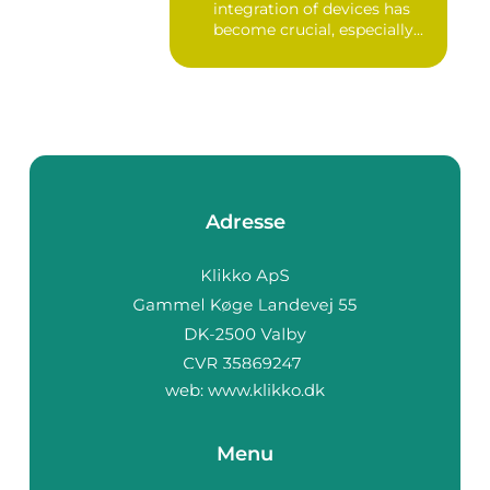
integration of devices has
become crucial, especially...
Adresse
web:
www.klikko.dk
Menu