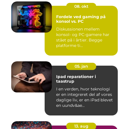
08. okt
Fordele ved gaming på
konsol vs. PC
Diskussionen mellem
konsol- og PC-gamere har
stået på i årtier. Begge
platforme ti...
05. jan
Ipad reparationer i
taastrup
I en verden, hvor teknologi
er en integreret del af vores
daglige liv, er en iPad blevet
en uundv&ae...
13. aug