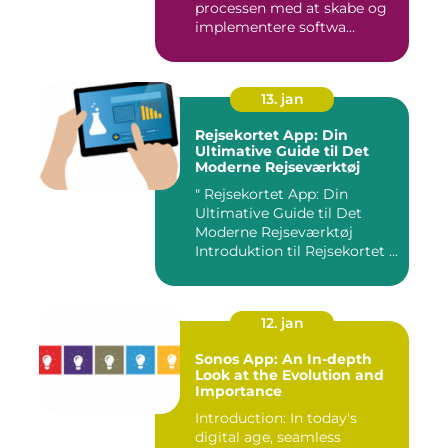
processen med at skabe og
implementere softwa...
13. jan
Rejsekortet App: Din
Ultimative Guide til Det
Moderne Rejseværktøj
" Rejsekortet App: Din
Ultimative Guide til Det
Moderne Rejseværktøj
Introduktion til Rejsekortet ...
12. jan
Sonos App: An In-depth
Look at the Evolution and
Importance
Introduction: In today's
digital age, seamless