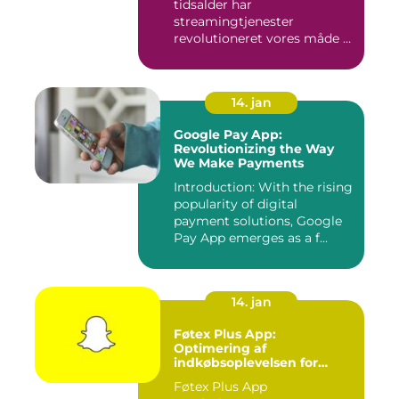
tidsalder har
streamingtjenester
revolutioneret vores måde at
se tv på...
14. jan
Google Pay App:
Revolutionizing the Way
We Make Payments
Introduction: With the rising
popularity of digital
payment solutions, Google
Pay App emerges as a f...
14. jan
Føtex Plus App:
Optimering af
indkøbsoplevelsen for
moderne forbrugere
Føtex Plus App