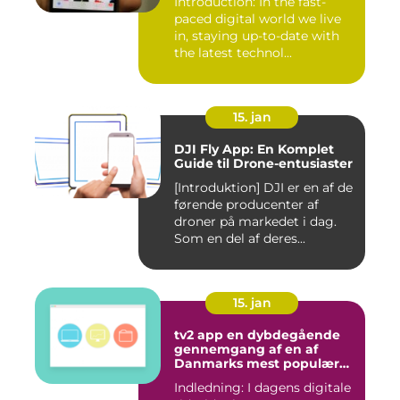
Introduction: In the fast-
paced digital world we live
in, staying up-to-date with
the latest technol...
15. jan
DJI Fly App: En Komplet
Guide til Drone-entusiaster
[Introduktion] DJI er en af de
førende producenter af
droner på markedet i dag.
Som en del af deres...
15. jan
tv2 app en dybdegående
gennemgang af en af
Danmarks mest populære
streamingtjenester
Indledning: I dagens digitale