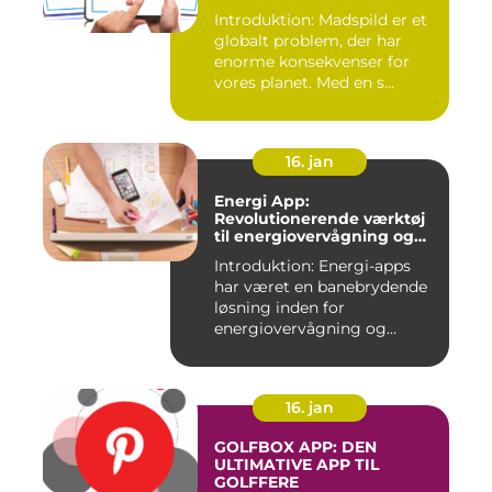
Introduktion: Madspild er et
globalt problem, der har
enorme konsekvenser for
vores planet. Med en s...
16. jan
Energi App:
Revolutionerende værktøj
til energiovervågning og
ressourcestyring
Introduktion: Energi-apps
har været en banebrydende
løsning inden for
energiovervågning og
ressource...
16. jan
GOLFBOX APP: DEN
ULTIMATIVE APP TIL
GOLFFERE