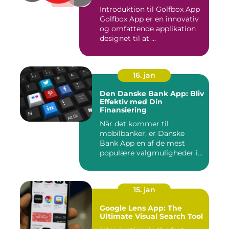
Introduktion til Golfbox App
Golfbox App er en innovativ
og omfattende applikation
designet til at ...
16. jan
Den Danske Bank App: Bliv
Effektiv med Din
Finansiering
Når det kommer til
mobilbanker, er Danske
Bank App en af de mest
populære valgmuligheder i
Danmark. ...
15. jan
Google Lens App: The
Ultimate Visual Search Tool