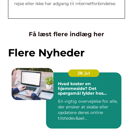
rejse eller ikke har adgang til internetforbindelse.
Få læst flere indlæg her
Flere Nyheder
28. jul
Hvad koster en
hjemmeside? Det
spørgsmål fylder hos
mange
En vigtig overvejelse for alle,
der ønsker at skabe eller
opdatere deres online
tilstedev&ael...