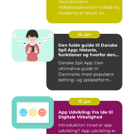
revolutionerer
indkøbsoplevelsen Indkøb og
shopping er blevet en
integreret del af v...
14. jan
Den fulde guide til Danske
Spil App: Historie,
funktioner og hvorfor den
er værd at prøve
Danske Spil App: Den
ultimative guide til
Danmarks mest populære
betting- og spilplatform
Hvad er ...
13. jan
App Udvikling: Fra Ide til
Digitale Virkelighed
Introduktion: Hvad er app
udvikling? App udvikling er