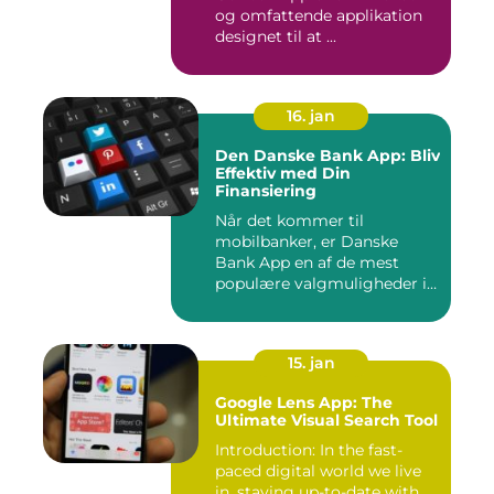
og omfattende applikation
designet til at ...
16. jan
Den Danske Bank App: Bliv
Effektiv med Din
Finansiering
Når det kommer til
mobilbanker, er Danske
Bank App en af de mest
populære valgmuligheder i
Danmark. ...
15. jan
Google Lens App: The
Ultimate Visual Search Tool
Introduction: In the fast-
paced digital world we live
in, staying up-to-date with