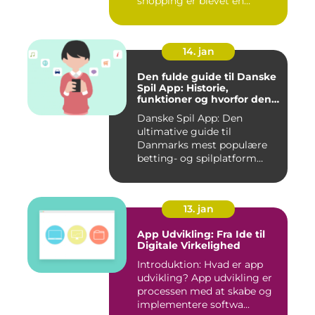
shopping er blevet en
integreret del af v...
14. jan
Den fulde guide til Danske
Spil App: Historie,
funktioner og hvorfor den
er værd at prøve
Danske Spil App: Den
ultimative guide til
Danmarks mest populære
betting- og spilplatform
Hvad er ...
13. jan
App Udvikling: Fra Ide til
Digitale Virkelighed
Introduktion: Hvad er app
udvikling? App udvikling er
processen med at skabe og
implementere softwa...