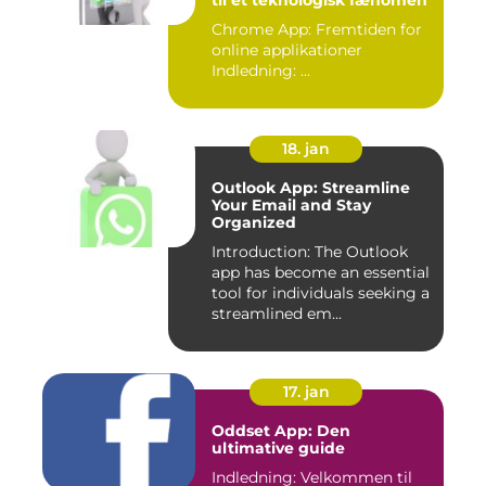
til et teknologisk fænomen
Chrome App: Fremtiden for
online applikationer
Indledning: ...
18. jan
Outlook App: Streamline
Your Email and Stay
Organized
Introduction: The Outlook
app has become an essential
tool for individuals seeking a
streamlined em...
17. jan
Oddset App: Den
ultimative guide
Indledning: Velkommen til