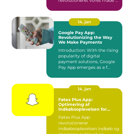
revolutioneret vores måde at
se tv på...
14. jan
Google Pay App:
Revolutionizing the Way
We Make Payments
Introduction: With the rising
popularity of digital
payment solutions, Google
Pay App emerges as a f...
14. jan
Føtex Plus App:
Optimering af
indkøbsoplevelsen for
moderne forbrugere
Føtex Plus App
revolutionerer
indkøbsoplevelsen Indkøb og