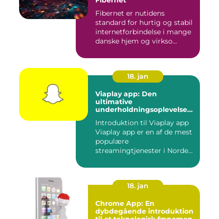
Fibernet
Fibernet er nutidens
standard for hurtig og stabil
internetforbindelse i mange
danske hjem og virkso...
18. jan
Viaplay app: Den
ultimative
underholdningsoplevelse
til tech-entusiaster
Introduktion til Viaplay app
Viaplay app er en af de mest
populære
streamingtjenester i Norden
og t...
18. jan
Chrome App: En
dybdegående introduktion