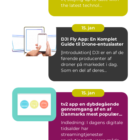
the latest technol...
15. jan
DJI Fly App: En Komplet
Guide til Drone-entusiaster
[Introduktion] DJI er en af de
førende producenter af
droner på markedet i dag.
Som en del af deres...
15. jan
tv2 app en dybdegående
gennemgang af en af
Danmarks mest populære
streamingtjenester
Indledning: I dagens digitale
tidsalder har
streamingtjenester