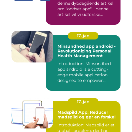
denne dybdegående artikel
om "oddset app". I denne
artikel vil vi udforske...
17. jan
Minsundhed app android -
Revolutionizing Personal
Health Management
Introduction: Minsundhed
app android is a cutting-
edge mobile application
designed to empower
indivi...
17. jan
Madspild App: Reducer
madspild og gør en forskel
Introduktion: Madspild er et
globalt problem, der har