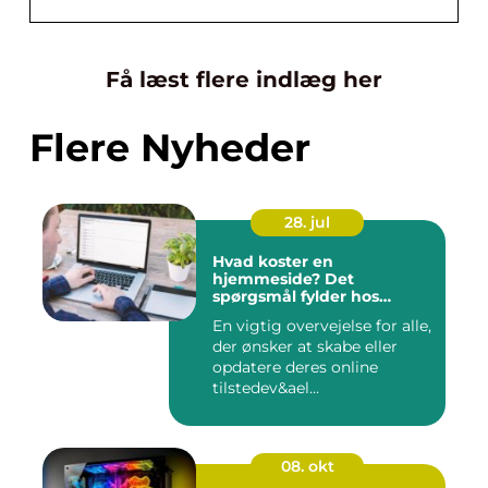
Få læst flere indlæg her
Flere Nyheder
28. jul
Hvad koster en
hjemmeside? Det
spørgsmål fylder hos
mange
En vigtig overvejelse for alle,
der ønsker at skabe eller
opdatere deres online
tilstedev&ael...
08. okt