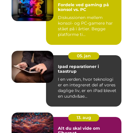
Fordele ved gaming på
konsol vs. PC
Diskussionen mellem
konsol- og PC-gamere har
stået på i årtier. Begge
platforme ti...
05. jan
Ipad reparationer i
taastrup
I en verden, hvor teknologi
er en integreret del af vores
daglige liv, er en iPad blevet
en uundv&ae...
13. aug
Alt du skal vide om