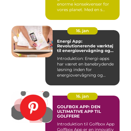
enorme konsekvenser for
vores planet. Med en s...
16. jan
Energi App:
Revolutionerende værktøj
til energiovervågning og
ressourcestyring
Introduktion: Energi-apps
har været en banebrydende
løsning inden for
energiovervågning og
ressource...
16. jan
GOLFBOX APP: DEN
ULTIMATIVE APP TIL
GOLFFERE
Introduktion til Golfbox App
Golfbox App er en innovativ