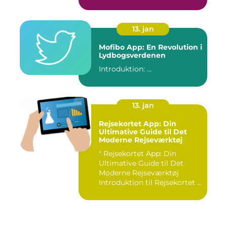
13. jan
Mofibo App: En Revolution i
Lydbogsverdenen
Introduktion: ...
13. jan
Rejsekortet App: Din
Ultimative Guide til Det
Moderne Rejseværktøj
" Rejsekortet App: Din
Ultimative Guide til Det
Moderne Rejseværktøj
Introduktion til Rejsekortet ...