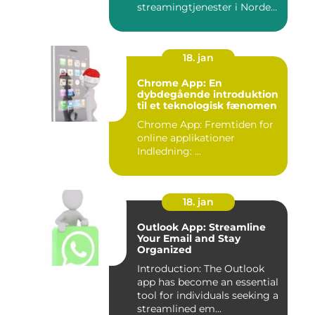
streamingtjenester i Norden
og t...
18. jan
Chrome App: En
dybdegående introduktion
til et teknologisk fænomen
Chrome App: Fremtiden for
online applikationer
Indledning: ...
18. jan
Outlook App: Streamline
Your Email and Stay
Organized
Introduction: The Outlook
app has become an essential
tool for individuals seeking a
streamlined em...