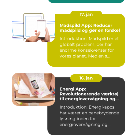
17. jan
Madspild App: Reducer
madspild og gør en forskel
Introduktion: Madspild er et
globalt problem, der har
enorme konsekvenser for
vores planet. Med en s...
16. jan
Energi App:
Revolutionerende værktøj
til energiovervågning og
ressourcestyring
Introduktion: Energi-apps
har været en banebrydende
løsning inden for
energiovervågning og
ressource...