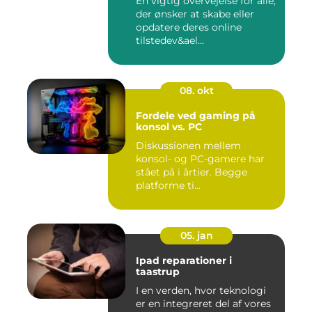
En vigtig overvejelse for alle,
der ønsker at skabe eller
opdatere deres online
tilstedev&ael...
08. okt
Fordele ved gaming på
konsol vs. PC
Diskussionen mellem
konsol- og PC-gamere har
stået på i årtier. Begge
platforme ti...
05. jan
Ipad reparationer i
taastrup
I en verden, hvor teknologi
er en integreret del af vores