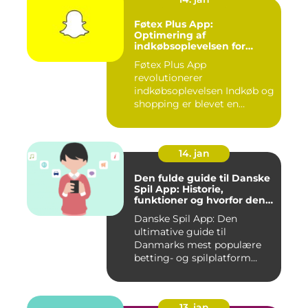
Føtex Plus App:
Optimering af
indkøbsoplevelsen for
moderne forbrugere
Føtex Plus App
revolutionerer
indkøbsoplevelsen Indkøb og
shopping er blevet en
integreret del af v...
14. jan
Den fulde guide til Danske
Spil App: Historie,
funktioner og hvorfor den
er værd at prøve
Danske Spil App: Den
ultimative guide til
Danmarks mest populære
betting- og spilplatform
Hvad er ...
13. jan