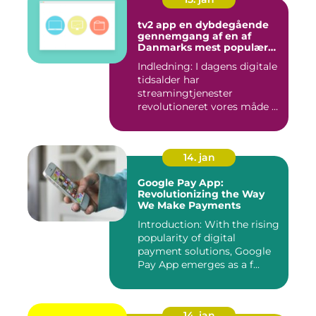
tv2 app en dybdegående
gennemgang af en af
Danmarks mest populære
streamingtjenester
Indledning: I dagens digitale
tidsalder har
streamingtjenester
revolutioneret vores måde at
se tv på...
14. jan
Google Pay App:
Revolutionizing the Way
We Make Payments
Introduction: With the rising
popularity of digital
payment solutions, Google
Pay App emerges as a f...
14. jan