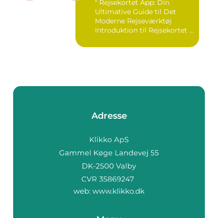
" Rejsekortet App: Din
Ultimative Guide til Det
Moderne Rejseværktøj
Introduktion til Rejsekortet ...
Adresse
web:
www.klikko.dk