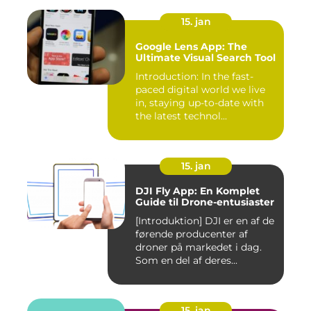
15. jan
Google Lens App: The
Ultimate Visual Search Tool
Introduction: In the fast-
paced digital world we live
in, staying up-to-date with
the latest technol...
15. jan
DJI Fly App: En Komplet
Guide til Drone-entusiaster
[Introduktion] DJI er en af de
førende producenter af
droner på markedet i dag.
Som en del af deres...
15. jan