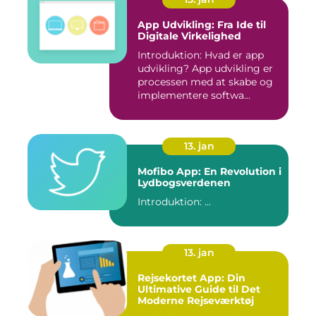
App Udvikling: Fra Ide til
Digitale Virkelighed
Introduktion: Hvad er app
udvikling? App udvikling er
processen med at skabe og
implementere softwa...
13. jan
Mofibo App: En Revolution i
Lydbogsverdenen
Introduktion: ...
13. jan
Rejsekortet App: Din
Ultimative Guide til Det
Moderne Rejseværktøj