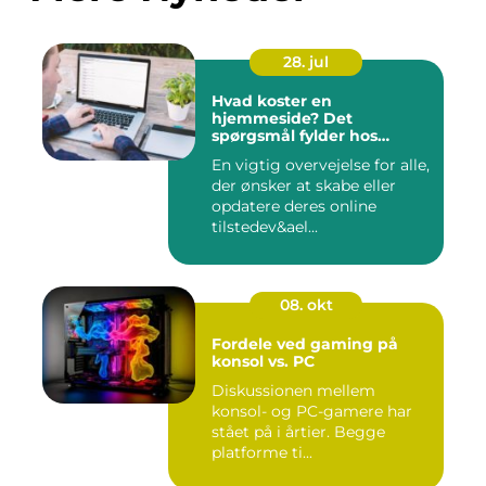
28. jul
Hvad koster en
hjemmeside? Det
spørgsmål fylder hos
mange
En vigtig overvejelse for alle,
der ønsker at skabe eller
opdatere deres online
tilstedev&ael...
08. okt
Fordele ved gaming på
konsol vs. PC
Diskussionen mellem
konsol- og PC-gamere har
stået på i årtier. Begge
platforme ti...