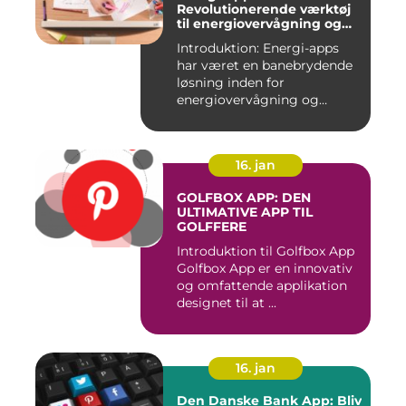
Revolutionerende værktøj
til energiovervågning og
ressourcestyring
Introduktion: Energi-apps
har været en banebrydende
løsning inden for
energiovervågning og
ressource...
16. jan
GOLFBOX APP: DEN
ULTIMATIVE APP TIL
GOLFFERE
Introduktion til Golfbox App
Golfbox App er en innovativ
og omfattende applikation
designet til at ...
16. jan
Den Danske Bank App: Bliv