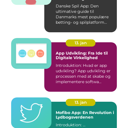
er værd at prøve
Danske Spil App: Den
ultimative guide til
Danmarks mest populære
betting- og spilplatform
Hvad er ...
13. jan
App Udvikling: Fra Ide til
Digitale Virkelighed
Introduktion: Hvad er app
udvikling? App udvikling er
processen med at skabe og
implementere softwa...
13. jan
Mofibo App: En Revolution i
Lydbogsverdenen
Introduktion: ...