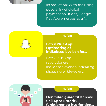
Introduction: With the rising
popularity of digital
payment solutions, Google
Pay App emerges as a f...
14. jan
Føtex Plus App:
Optimering af
indkøbsoplevelsen for
moderne forbrugere
Føtex Plus App
revolutionerer
indkøbsoplevelsen Indkøb og
shopping er blevet en
integreret del af v...
14. jan
Den fulde guide til Danske
Spil App: Historie,
funktioner og hvorfor den