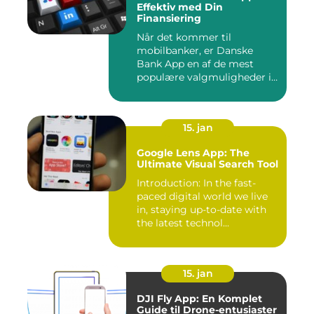
Effektiv med Din
Finansiering
Når det kommer til
mobilbanker, er Danske
Bank App en af de mest
populære valgmuligheder i
Danmark. ...
15. jan
Google Lens App: The
Ultimate Visual Search Tool
Introduction: In the fast-
paced digital world we live
in, staying up-to-date with
the latest technol...
15. jan
DJI Fly App: En Komplet
Guide til Drone-entusiaster