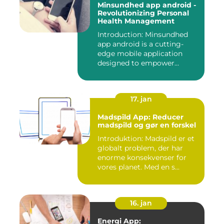
Minsundhed app android -
Revolutionizing Personal
Health Management
Introduction: Minsundhed
app android is a cutting-
edge mobile application
designed to empower
indivi...
17. jan
Madspild App: Reducer
madspild og gør en forskel
Introduktion: Madspild er et
globalt problem, der har
enorme konsekvenser for
vores planet. Med en s...
16. jan
Energi App: