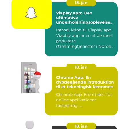
18. jan
Viaplay app: Den
ultimative
underholdningsoplevelse
til tech-entusiaster
Introduktion til Viaplay app
Viaplay app er en af de mest
populære
streamingtjenester i Norden
og t...
18. jan
Chrome App: En
dybdegående introduktion
til et teknologisk fænomen
Chrome App: Fremtiden for
online applikationer
Indledning: ...
18. jan