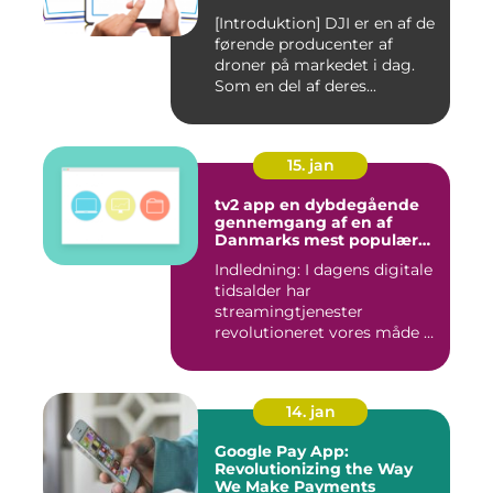
[Introduktion] DJI er en af de
førende producenter af
droner på markedet i dag.
Som en del af deres...
15. jan
tv2 app en dybdegående
gennemgang af en af
Danmarks mest populære
streamingtjenester
Indledning: I dagens digitale
tidsalder har
streamingtjenester
revolutioneret vores måde at
se tv på...
14. jan
Google Pay App:
Revolutionizing the Way
We Make Payments