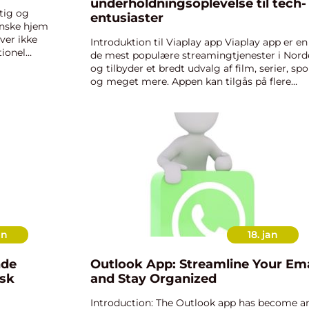
underholdningsoplevelse til tech-
tig og
entusiaster
anske hjem
ver ikke
Introduktion til Viaplay app Viaplay app er en
tionel
de mest populære streamingtjenester i Nord
thed, der
og tilbyder et bredt udvalg af film, serier, spo
og meget mere. Appen kan tilgås på flere
platforme, herunder smartphones, tablets,
computers og smart-t...
an
18. jan
nde
Outlook App: Streamline Your Ema
isk
and Stay Organized
Introduction: The Outlook app has become a