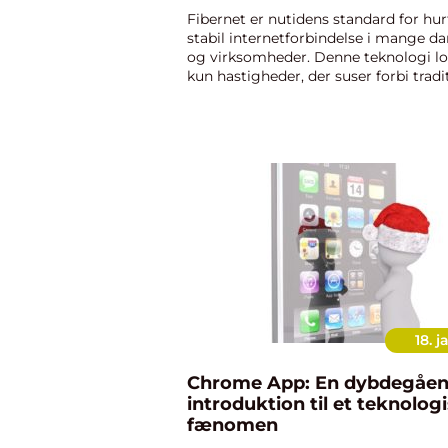
Fibernet er nutidens standard for hur
stabil internetforbindelse i mange d
og virksomheder. Denne teknologi lo
kun hastigheder, der suser forbi tradi
bredbånd, men leverer også en robus
sikrer bruger...
18. j
Chrome App: En dybdegåe
introduktion til et teknolog
fænomen