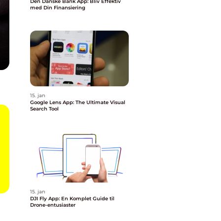
Den Danske Bank App: Bliv Effektiv
med Din Finansiering
15. jan
Google Lens App: The Ultimate Visual
Search Tool
15. jan
DJI Fly App: En Komplet Guide til
Drone-entusiaster