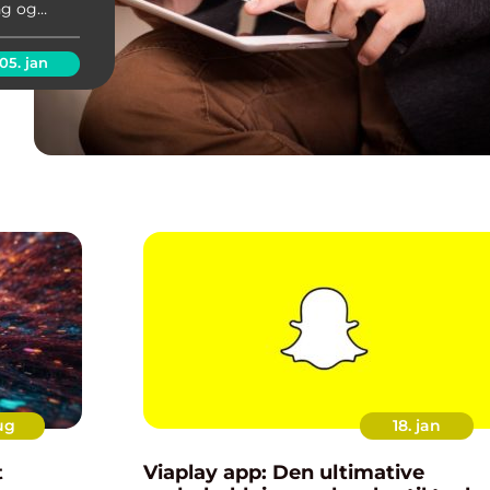
ing og
er, når
05. jan
ug
18. jan
t
Viaplay app: Den ultimative