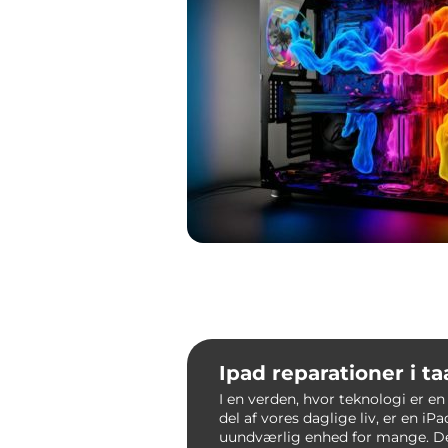
Ipad reparationer i t
I en verden, hvor teknologi er en
del af vores daglige liv, er en iP
uundværlig enhed for mange. D