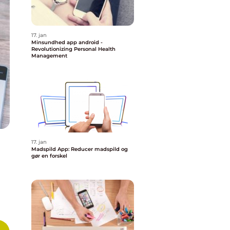
17. jan
Minsundhed app android -
Revolutionizing Personal Health
Management
17. jan
Madspild App: Reducer madspild og
gør en forskel