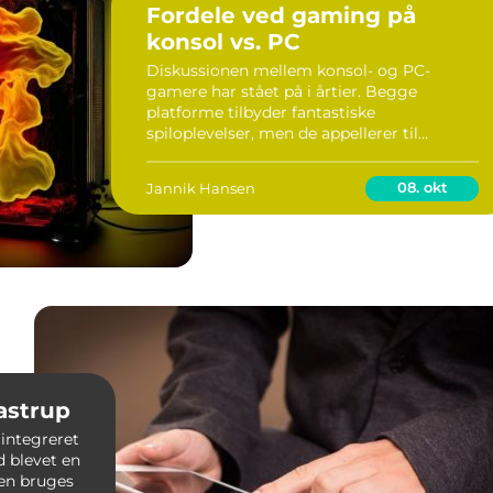
Fordele ved gaming på
konsol vs. PC
Diskussionen mellem konsol- og PC-
gamere har stået på i årtier. Begge
platforme tilbyder fantastiske
spiloplevelser, men de appellerer til
forskellige typer spillere. Hvor PC’en står
for fleksibilitet, tilpasning og r&ar...
08. okt
Jannik Hansen
aastrup
 integreret
ad blevet en
en bruges