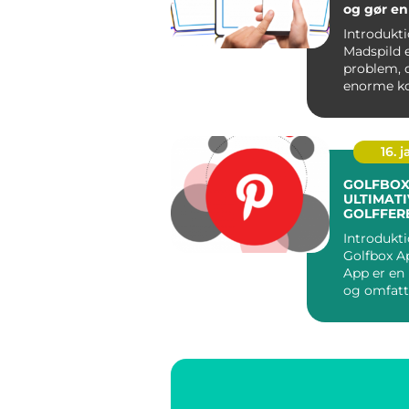
og gør en
Introdukti
Madspild e
problem, 
enorme k
for vores 
en s...
16. j
GOLFBOX
ULTIMATI
GOLFFER
Introdukti
Golfbox App Gol
App er en 
og omfat
applikatio
til at ...