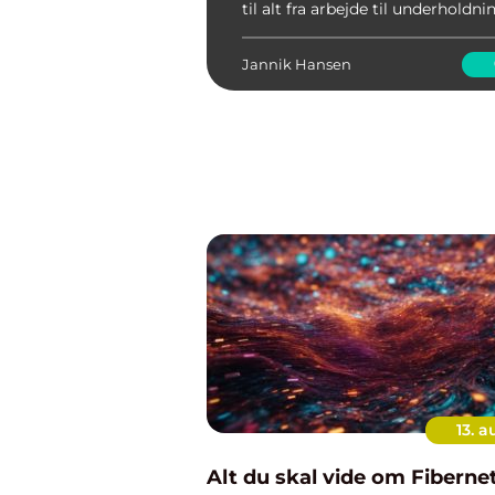
til alt fra arbejde til underholdn
kommunikation. Men hvad sker d
denne essentielle gadget hol...
Jannik Hansen
13. a
Alt du skal vide om Fiberne