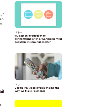
 af
en
rt,
15. jan
tv2 app en dybdegående
gennemgang af en af Danmarks mest
populære streamingtjenester
14. jan
Google Pay App: Revolutionizing the
il
Way We Make Payments
n