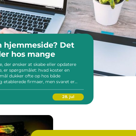
n hjemmeside? Det
der hos mange
le, der ønsker at skabe eller opdatere
e, er spørgsmålet: hvad koster en
mål dukker ofte op hos både
 etablerede firmaer, men svaret er
en hjemmeside kan varier...
28. jul