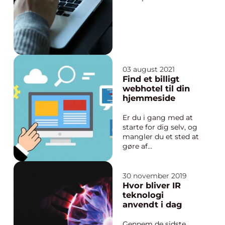
København, så sprang
man bare til på stedet
og filmede noget, der
var sjovt, om det var
improviseret leg,
“spillefilm”, komik
eller andet. Det sjove
03 august 2021
...
Find et billigt
webhotel til din
hjemmeside
Er du i gang med at
starte for dig selv, og
mangler du et sted at
gøre af
virksomhedens
website eller
webshop? Så bør du
30 november 2019
overveje at leje dig
Hvor bliver IR
ind på et af de mange
teknologi
webhoteller i
anvendt i dag
Danmark. Hvorfor
vælge et webhotel?
Gennem de sidste