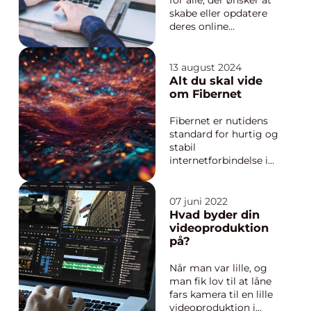
for alle, der ønsker at
skabe eller opdatere
deres online
tilstedeværelse, er
spørgsmålet: hvad
koster en
13 august 2024
hjemmeside? Dette
Alt du skal vide
spørgsmål dukker
om Fibernet
ofte op hos både
nystartede
Fibernet er nutidens
virksomheder o...
standard for hurtig og
stabil
internetforbindelse i
mange danske hjem
og virksomheder.
Denne teknologi lover
07 juni 2022
ikke kun hastigheder,
Hvad byder din
der suser forbi
videoproduktion
traditionel bredbånd,
på?
men leverer også en
robusthed, der sikrer
Når man var lille, og
bruger...
man fik lov til at låne
fars kamera til en lille
videoproduktion i