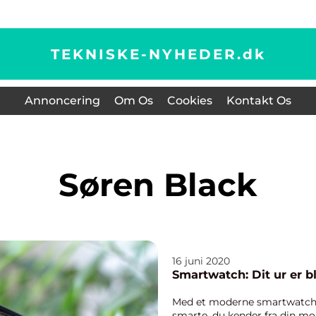
TEKNISKE-NYHEDER.
dk
Annoncering
Om Os
Cookies
Kontakt Os
Søren Black
16 juni 2020
Smartwatch: Dit ur er b
Med et moderne smartwatch k
smarte, du kender fra din mo