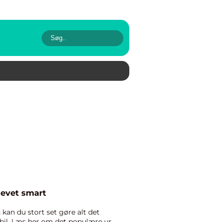
levet smart
an du stort set gøre alt det
bil. Læs her om det populære ur,